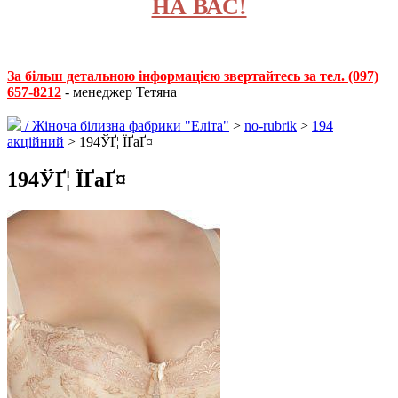
НА ВАС!
За більш детальною інформацією звертайтесь за тел. (097)
657-8212
- менеджер Тетяна
/
Жіноча білизна фабрики "Еліта"
>
no-rubrik
>
194
акційний
> 194ЎҐ¦ ЇҐаҐ¤
194ЎҐ¦ ЇҐаҐ¤