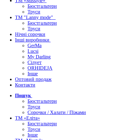
ТМ «Misstyle»
Бюстгальтери
Труси
ТМ "Lanny mode"
Бюстгальтери
Труси
Нічні сорочки
Інші виробники
GerMa
Lucsi
My Darling
Сілует
ORHIDEJA
Інше
Оптовий продаж
Контакти
Пошук
Бюстгальтери
Труси
Сорочки / Халати / Піжами
ТМ «Еліта»
Бюстгальтери
Труси
Інше