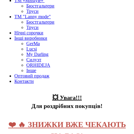
ТМ «Misstyle»
Бюстгальтери
Труси
ТМ "Lanny mode"
Бюстгальтери
Труси
Нічні сорочки
Інші виробники
GerMa
Lucsi
My Darling
Силуэт
ORHIDEJA
Інше
Оптовий продаж
Контакти
💥 Увага!!!
Для роздрібних покупців!
❤️ 🔥 ЗНИЖКИ ВЖЕ ЧЕКАЮТЬ