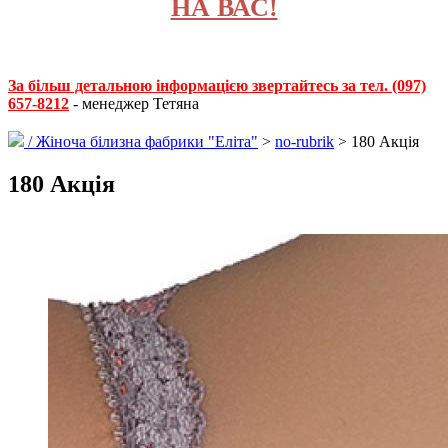
НА ВАС!
За більш детальною інформацією звертайтесь за тел. (097)
657-8212
- менеджер Тетяна
/
Жіноча білизна фабрики "Еліта"
>
no-rubrik
> 180 Акція
180 Акція