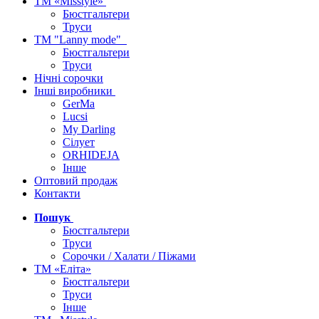
ТМ «Misstyle»
Бюстгальтери
Труси
ТМ "Lanny mode"
Бюстгальтери
Труси
Нічні сорочки
Інші виробники
GerMa
Lucsi
My Darling
Сілует
ORHIDEJA
Інше
Оптовий продаж
Контакти
Пошук
Бюстгальтери
Труси
Сорочки / Халати / Піжами
ТМ «Еліта»
Бюстгальтери
Труси
Інше