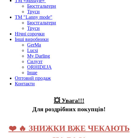
ТМ «Misstyle»
Бюстгальтери
Труси
ТМ "Lanny mode"
Бюстгальтери
Труси
Нічні сорочки
Інші виробники
GerMa
Lucsi
My Darling
Силуэт
ORHIDEJA
Інше
Оптовий продаж
Контакти
💥 Увага!!!
Для роздрібних покупців!
❤️ 🔥 ЗНИЖКИ ВЖЕ ЧЕКАЮТЬ