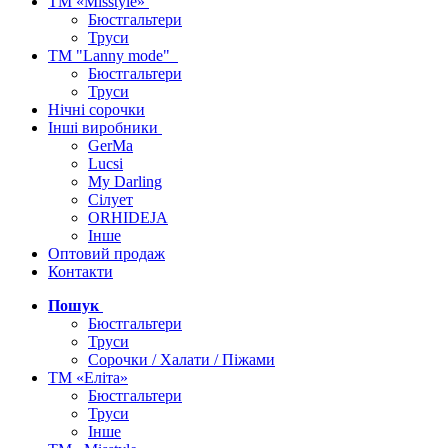
ТМ «Misstyle»
Бюстгальтери
Труси
ТМ "Lanny mode"
Бюстгальтери
Труси
Нічні сорочки
Інші виробники
GerMa
Lucsi
My Darling
Сілует
ORHIDEJA
Інше
Оптовий продаж
Контакти
Пошук
Бюстгальтери
Труси
Сорочки / Халати / Піжами
ТМ «Еліта»
Бюстгальтери
Труси
Інше