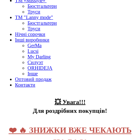
ТМ «Misstyle»
Бюстгальтери
Труси
ТМ "Lanny mode"
Бюстгальтери
Труси
Нічні сорочки
Інші виробники
GerMa
Lucsi
My Darling
Силуэт
ORHIDEJA
Інше
Оптовий продаж
Контакти
💥 Увага!!!
Для роздрібних покупців!
❤️ 🔥 ЗНИЖКИ ВЖЕ ЧЕКАЮТЬ