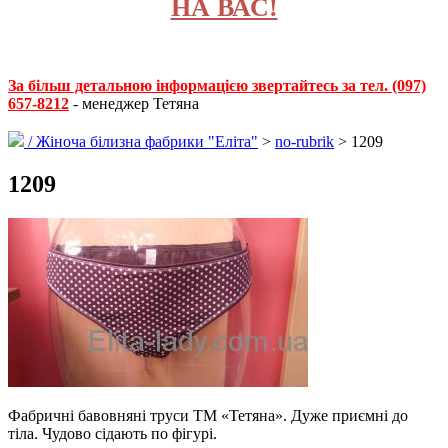
НА ВАС!
За більш детальною інформацією звертайтесь за тел. (097)
657-8212
- менеджер Тетяна
/
Жіноча білизна фабрики "Еліта"
>
no-rubrik
> 1209
1209
Фабричні бавовняні труси ТМ «Тетяна». Дуже приємні до
тіла. Чудово сідають по фігурі.