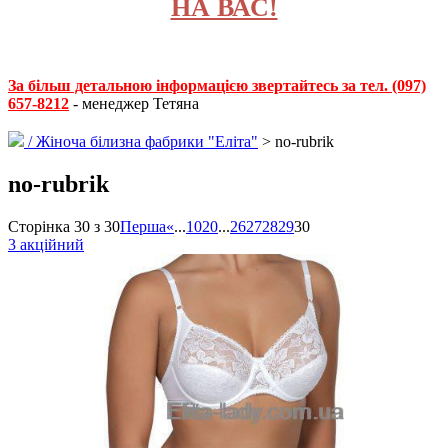
НА ВАС!
За більш детальною інформацією звертайтесь за тел. (097)
657-8212
- менеджер Тетяна
/
Жіноча білизна фабрики "Еліта"
> no-rubrik
no-rubrik
Сторінка 30 з 30
Перша
«
...
10
20
...
26
27
28
29
30
3 акційний