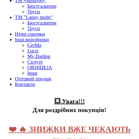
ТМ «Misstyle»
Бюстгальтери
Труси
ТМ "Lanny mode"
Бюстгальтери
Труси
Нічні сорочки
Інші виробники
GerMa
Lucsi
My Darling
Силуэт
ORHIDEJA
Інше
Оптовий продаж
Контакти
💥 Увага!!!
Для роздрібних покупців!
❤️ 🔥 ЗНИЖКИ ВЖЕ ЧЕКАЮТЬ