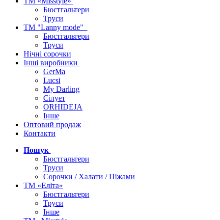
ТМ «Misstyle»
Бюстгальтери
Труси
ТМ "Lanny mode"
Бюстгальтери
Труси
Нічні сорочки
Інші виробники
GerMa
Lucsi
My Darling
Сілует
ORHIDEJA
Інше
Оптовий продаж
Контакти
Пошук
Бюстгальтери
Труси
Сорочки / Халати / Піжами
ТМ «Еліта»
Бюстгальтери
Труси
Інше