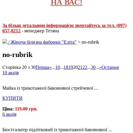
НА ВАС!
За більш детальною інформацією звертайтесь за тел. (097)
657-8212
- менеджер Тетяна
/
Жіноча білизна фабрики "Еліта"
> no-rubrik
no-rubrik
Сторінка 20 з 30
Перша
«
...
10
...
18
19
20
21
22
...
30
...
»
Остання
10 акція
Майка із трикотажної бавовняної стрейчевої ...
КУПИТИ
Ціна:
119.00 грн.
6 акція
Бюстгальтер підлітковий із трикотажної бавовняної ...