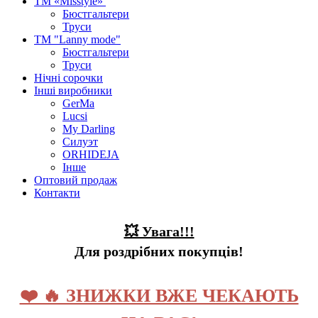
ТМ «Misstyle»
Бюстгальтери
Труси
ТМ "Lanny mode"
Бюстгальтери
Труси
Нічні сорочки
Інші виробники
GerMa
Lucsi
My Darling
Силуэт
ORHIDEJA
Інше
Оптовий продаж
Контакти
💥 Увага!!!
Для роздрібних покупців!
❤️ 🔥 ЗНИЖКИ ВЖЕ ЧЕКАЮТЬ