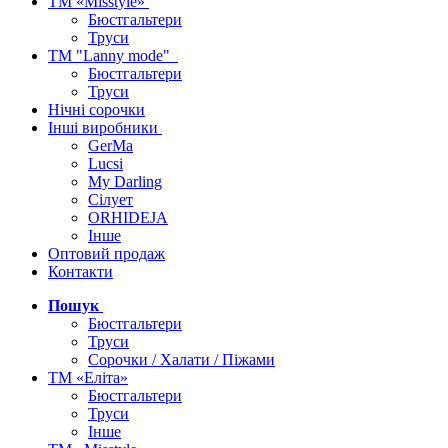
ТМ «Misstyle»
Бюстгальтери
Труси
ТМ "Lanny mode"
Бюстгальтери
Труси
Нічні сорочки
Інші виробники
GerMa
Lucsi
My Darling
Сілует
ORHIDEJA
Інше
Оптовий продаж
Контакти
Пошук
Бюстгальтери
Труси
Сорочки / Халати / Піжами
ТМ «Еліта»
Бюстгальтери
Труси
Інше