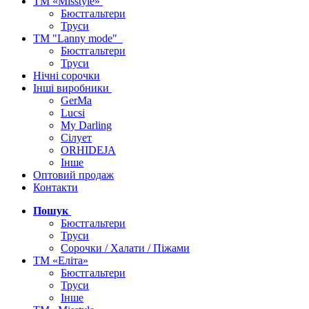
ТМ «Misstyle»
Бюстгальтери
Труси
ТМ "Lanny mode"
Бюстгальтери
Труси
Нічні сорочки
Інші виробники
GerMa
Lucsi
My Darling
Сілует
ORHIDEJA
Інше
Оптовий продаж
Контакти
Пошук
Бюстгальтери
Труси
Сорочки / Халати / Піжами
ТМ «Еліта»
Бюстгальтери
Труси
Інше