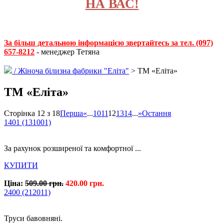
НА ВАС!
За більш детальною інформацією звертайтесь за тел. (097)
657-8212
- менеджер Тетяна
/
Жіноча білизна фабрики "Еліта"
> ТМ «Еліта»
ТМ «Еліта»
Сторінка 12 з 18
Перша
«
...
10
11
12
13
14
...
»
Остання
1401 (131001)
За рахунок розширеної та комфортної ...
КУПИТИ
Ціна:
509.00 грн.
420.00 грн.
2400 (212011)
Труси бавовняні.