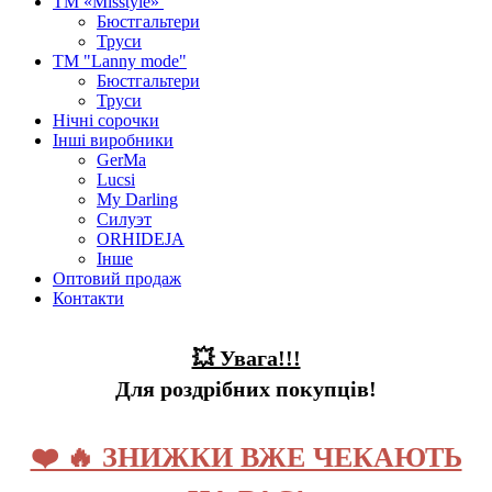
ТМ «Misstyle»
Бюстгальтери
Труси
ТМ "Lanny mode"
Бюстгальтери
Труси
Нічні сорочки
Інші виробники
GerMa
Lucsi
My Darling
Силуэт
ORHIDEJA
Інше
Оптовий продаж
Контакти
💥 Увага!!!
Для роздрібних покупців!
❤️ 🔥 ЗНИЖКИ ВЖЕ ЧЕКАЮТЬ