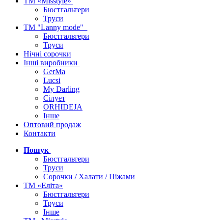
ТМ «Misstyle»
Бюстгальтери
Труси
ТМ "Lanny mode"
Бюстгальтери
Труси
Нічні сорочки
Інші виробники
GerMa
Lucsi
My Darling
Сілует
ORHIDEJA
Інше
Оптовий продаж
Контакти
Пошук
Бюстгальтери
Труси
Сорочки / Халати / Піжами
ТМ «Еліта»
Бюстгальтери
Труси
Інше