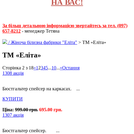
НА ВАС!
За більш детальною інформацією звертайтесь за тел. (097)
657-8212
- менеджер Тетяна
/
Жіноча білизна фабрики "Еліта"
> ТМ «Еліта»
ТМ «Еліта»
Сторінка 2 з 18
«
1
2
3
4
5
...
10
...
»
Остання
1308 акція
Бюстгальтер спейсер на каркасах. ...
КУПИТИ
Ціна:
999.00 грн.
695.00 грн.
1307 акція
Бюстгальтер спейсер. ...