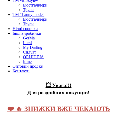
ТМ «Misstyle»
Бюстгальтери
Труси
ТМ "Lanny mode"
Бюстгальтери
Труси
Нічні сорочки
Інші виробники
GerMa
Lucsi
My Darling
Силуэт
ORHIDEJA
Інше
Оптовий продаж
Контакти
💥 Увага!!!
Для роздрібних покупців!
❤️ 🔥 ЗНИЖКИ ВЖЕ ЧЕКАЮТЬ