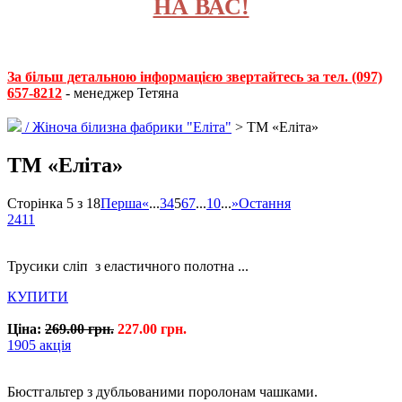
НА ВАС!
За більш детальною інформацією звертайтесь за тел. (097)
657-8212
- менеджер Тетяна
/
Жіноча білизна фабрики "Еліта"
> ТМ «Еліта»
ТМ «Еліта»
Сторінка 5 з 18
Перша
«
...
3
4
5
6
7
...
10
...
»
Остання
2411
Трусики сліп з еластичного полотна ...
КУПИТИ
Ціна:
269.00 грн.
227.00 грн.
1905 акція
Бюстгальтер з дубльованими поролонам чашками.