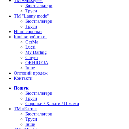
ТМ «Misstyle»
Бюстгальтери
Труси
ТМ "Lanny mode"
Бюстгальтери
Труси
Нічні сорочки
Інші виробники
GerMa
Lucsi
My Darling
Сілует
ORHIDEJA
Інше
Оптовий продаж
Контакти
Пошук
Бюстгальтери
Труси
Сорочки / Халати / Піжами
ТМ «Еліта»
Бюстгальтери
Труси
Інше