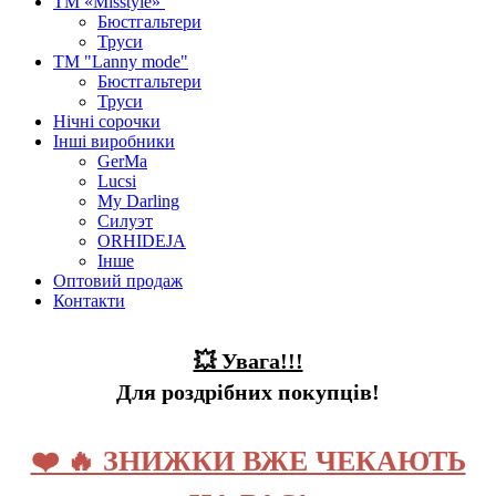
ТМ «Misstyle»
Бюстгальтери
Труси
ТМ "Lanny mode"
Бюстгальтери
Труси
Нічні сорочки
Інші виробники
GerMa
Lucsi
My Darling
Силуэт
ORHIDEJA
Інше
Оптовий продаж
Контакти
💥 Увага!!!
Для роздрібних покупців!
❤️ 🔥 ЗНИЖКИ ВЖЕ ЧЕКАЮТЬ