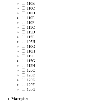
110В
110С
110D
110Е
110F
115С
115D
115Е
105H
110G
110H
115F
115G
115H
120C
120D
120E
120F
120G
Матеріал