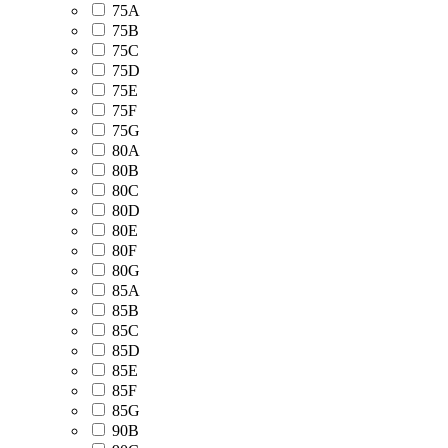
75А
75В
75С
75D
75Е
75F
75G
80А
80В
80С
80D
80Е
80F
80G
85А
85В
85С
85D
85Е
85F
85G
90В