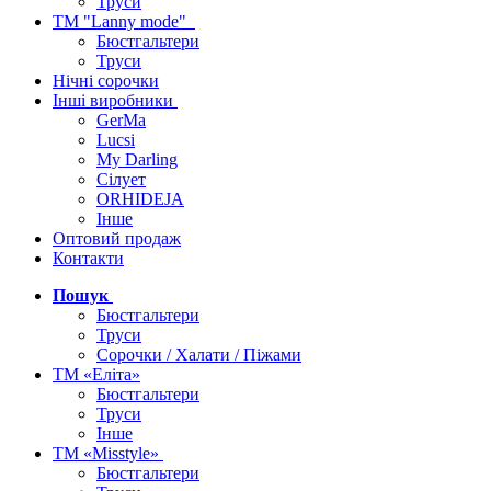
Труси
ТМ "Lanny mode"
Бюстгальтери
Труси
Нічні сорочки
Інші виробники
GerMa
Lucsi
My Darling
Сілует
ORHIDEJA
Інше
Оптовий продаж
Контакти
Пошук
Бюстгальтери
Труси
Сорочки / Халати / Піжами
ТМ «Еліта»
Бюстгальтери
Труси
Інше
ТМ «Misstyle»
Бюстгальтери