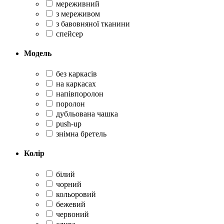
мереживний
з мереживом
з бавовняної тканини
спейсер
Модель
без каркасів
на каркасах
напівпоролон
поролон
дубльована чашка
push-up
знімна бретель
Колір
білий
чорний
кольоровий
бежевий
червоний