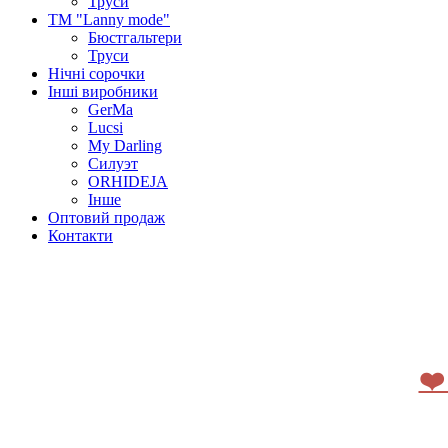
Труси
ТМ "Lanny mode"
Бюстгальтери
Труси
Нічні сорочки
Інші виробники
GerMa
Lucsi
My Darling
Силуэт
ORHIDEJA
Інше
Оптовий продаж
Контакти
❤