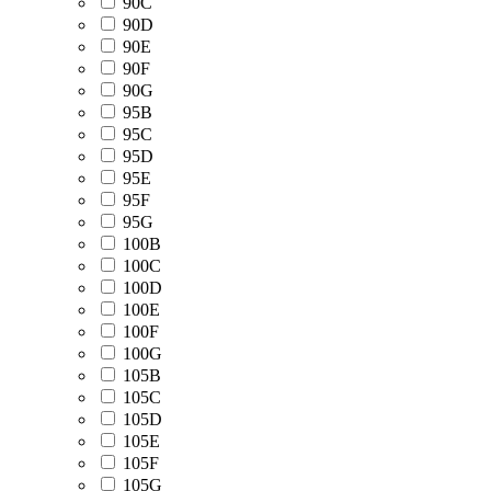
90С
90D
90Е
90F
90G
95В
95С
95D
95Е
95F
95G
100В
100С
100D
100Е
100F
100G
105В
105С
105D
105Е
105F
105G