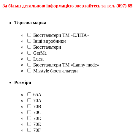
За більш детальною інформацією звертайтесь за тел. (097) 65
Торгова марка
Бюстгальтери ТМ «ЕЛІТА»
Інші виробники
Бюстгальтери
GerMa
Lucsi
Бюстгальтери TМ «Lanny mode»
Misstyle бюстгальтери
Розміри
65А
70А
70В
70С
70D
70Е
70F