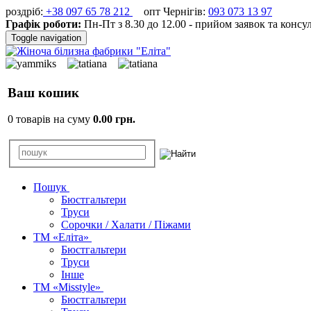
роздріб:
+38 097 65 78 212
опт Чернігів:
093 073 13 97
Графік роботи:
Пн-Пт з 8.30 до 12.00 - прийом заявок та консу
Toggle navigation
Ваш кошик
0 товарів на суму
0.00 грн.
Пошук
Бюстгальтери
Труси
Сорочки / Халати / Піжами
ТМ «Еліта»
Бюстгальтери
Труси
Інше
ТМ «Misstyle»
Бюстгальтери