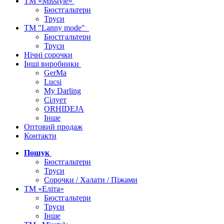
ТМ «Misstyle»
Бюстгальтери
Труси
ТМ "Lanny mode"
Бюстгальтери
Труси
Нічні сорочки
Інші виробники
GerMa
Lucsi
My Darling
Сілует
ORHIDEJA
Інше
Оптовий продаж
Контакти
Пошук
Бюстгальтери
Труси
Сорочки / Халати / Піжами
ТМ «Еліта»
Бюстгальтери
Труси
Інше