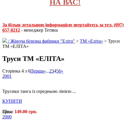
НА ВАС!
За більш детальною інформацією звертайтесь за тел. (097)
657-8212
- менеджер Тетяна
/
Жіноча білизна фабрики "Еліта"
>
ТМ «Еліта»
> Труси
ТМ «ЕЛІТА»
Труси ТМ «ЕЛІТА»
Сторінка 4 з 6
Перша
«
...
2
3
4
5
6
»
2001
Трусики танга із середньою лінією ...
КУПИТИ
Ціна:
149.00 грн.
2000