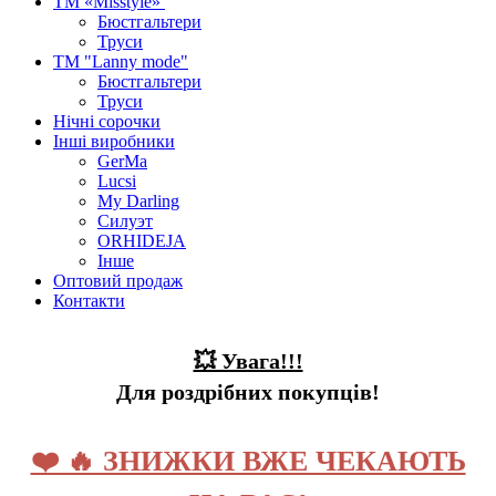
ТМ «Misstyle»
Бюстгальтери
Труси
ТМ "Lanny mode"
Бюстгальтери
Труси
Нічні сорочки
Інші виробники
GerMa
Lucsi
My Darling
Силуэт
ORHIDEJA
Інше
Оптовий продаж
Контакти
💥 Увага!!!
Для роздрібних покупців!
❤️ 🔥 ЗНИЖКИ ВЖЕ ЧЕКАЮТЬ