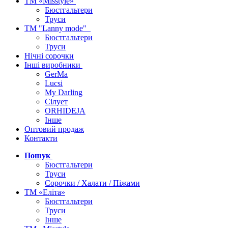
ТМ «Misstyle»
Бюстгальтери
Труси
ТМ "Lanny mode"
Бюстгальтери
Труси
Нічні сорочки
Інші виробники
GerMa
Lucsi
My Darling
Сілует
ORHIDEJA
Інше
Оптовий продаж
Контакти
Пошук
Бюстгальтери
Труси
Сорочки / Халати / Піжами
ТМ «Еліта»
Бюстгальтери
Труси
Інше