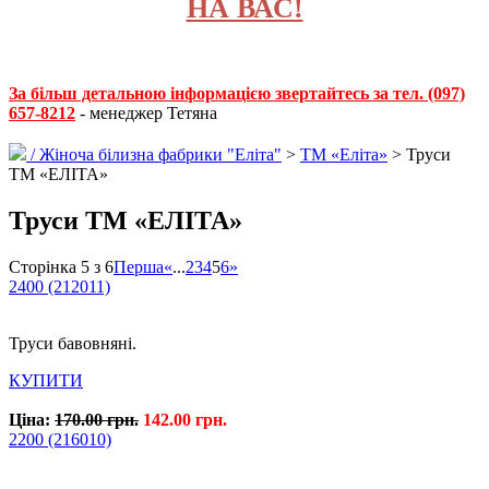
НА ВАС!
За більш детальною інформацією звертайтесь за тел. (097)
657-8212
- менеджер Тетяна
/
Жіноча білизна фабрики "Еліта"
>
ТМ «Еліта»
> Труси
ТМ «ЕЛІТА»
Труси ТМ «ЕЛІТА»
Сторінка 5 з 6
Перша
«
...
2
3
4
5
6
»
2400 (212011)
Труси бавовняні.
КУПИТИ
Ціна:
170.00 грн.
142.00 грн.
2200 (216010)