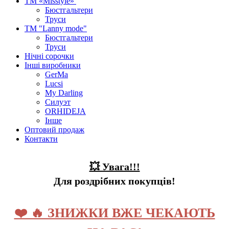
ТМ «Misstyle»
Бюстгальтери
Труси
ТМ "Lanny mode"
Бюстгальтери
Труси
Нічні сорочки
Інші виробники
GerMa
Lucsi
My Darling
Силуэт
ORHIDEJA
Інше
Оптовий продаж
Контакти
💥 Увага!!!
Для роздрібних покупців!
❤️ 🔥 ЗНИЖКИ ВЖЕ ЧЕКАЮТЬ