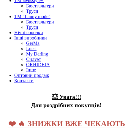
ТМ «Misstyle»
Бюстгальтери
Труси
ТМ "Lanny mode"
Бюстгальтери
Труси
Нічні сорочки
Інші виробники
GerMa
Lucsi
My Darling
Силуэт
ORHIDEJA
Інше
Оптовий продаж
Контакти
💥 Увага!!!
Для роздрібних покупців!
❤️ 🔥 ЗНИЖКИ ВЖЕ ЧЕКАЮТЬ