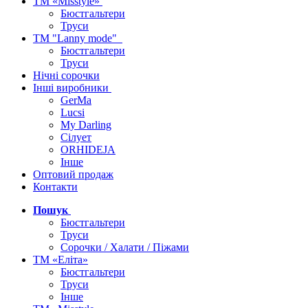
ТМ «Misstyle»
Бюстгальтери
Труси
ТМ "Lanny mode"
Бюстгальтери
Труси
Нічні сорочки
Інші виробники
GerMa
Lucsi
My Darling
Сілует
ORHIDEJA
Інше
Оптовий продаж
Контакти
Пошук
Бюстгальтери
Труси
Сорочки / Халати / Піжами
ТМ «Еліта»
Бюстгальтери
Труси
Інше