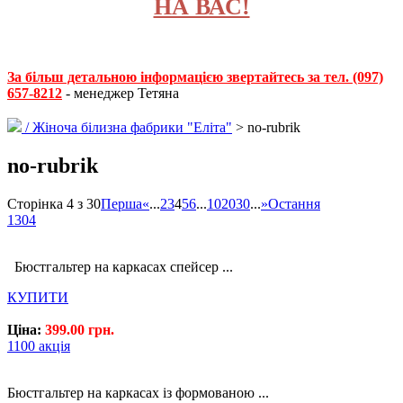
НА ВАС!
За більш детальною інформацією звертайтесь за тел. (097)
657-8212
- менеджер Тетяна
/
Жіноча білизна фабрики "Еліта"
> no-rubrik
no-rubrik
Сторінка 4 з 30
Перша
«
...
2
3
4
5
6
...
10
20
30
...
»
Остання
1304
Бюстгальтер на каркасах спейсер ...
КУПИТИ
Ціна:
399.00 грн.
1100 акція
Бюстгальтер на каркасах із формованою ...